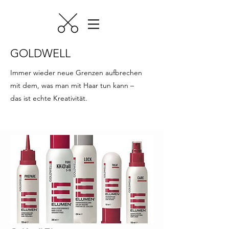
GOLDWELL
Immer wieder neue Grenzen aufbrechen
mit dem, was man mit Haar tun kann –
das ist echte Kreativität.